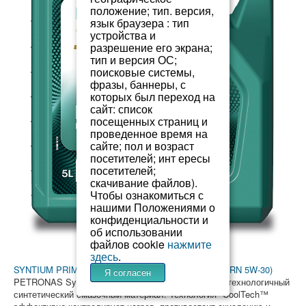
положение; тип. версия,
язык браузера : тип
устройства и
разрешение его экрана;
тип и версия ОС;
поисковые системы,
фразы, баннеры, с
которых был переход на
сайт: список
посещенных страниц и
проведенное время на
сайте; пол и возраст
посетителей; инт ересы
посетителей;
скачивание файлов).
Чтобы ознакомиться с
нашими Положениями о
конфиденциальности и
об использовании
файлов cookie
нажмите
здесь
.
SYNTIUM PRIME RN 5W-30 (замена SYNTIUM 5000 RN 5W-30)
Я согласен
PETRONAS Syntium Prime RN 5W-30 — это высокотехнологичный
синтетический смазочный материал. Технология °CoolTech™