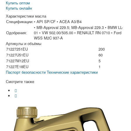
Купить оптом
Купить онлайн
Характеристики масла
Спецификации:
• API SP/CF • ACEA A3/B4
• MB-Approval 229.5; MB-Approval 229.3 • BMW LL-
Одобрения:
01 • VW 502.00/505.00 • RENAULT RN 0710 • Ford
WSS M2C 937-A
Артикулы и объёмы
71227251EU
200
71227U51EU
60
71227M12EU
5
71227E18EU
1
Паспорт безопасности
Технические характеристики
Смотрите также