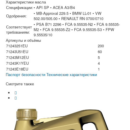
Характеристики масла
Спецификации:
• API SP • ACEA A3/B4
• MB-Approval 229.5 • BMW LL-01 • VW
Одобрения:
502.00/505.00 • RENAULT RN 0700/0710
• PSA B71 2296 • FCA 9.55535-N2 • FCA 9.55535-
Соответствует
M2 • FCA 9.55535-Z2 • FCA 9.55535-S3 • FPW
требованиям:
9.55535/10
Артикулы и объёмы
71243251EU
200
71243U51EU
60
71243M12EU
5
71243K1YEU
4
71243E18EU
1
Паспорт безопасности
Технические характеристики
Смотрите также