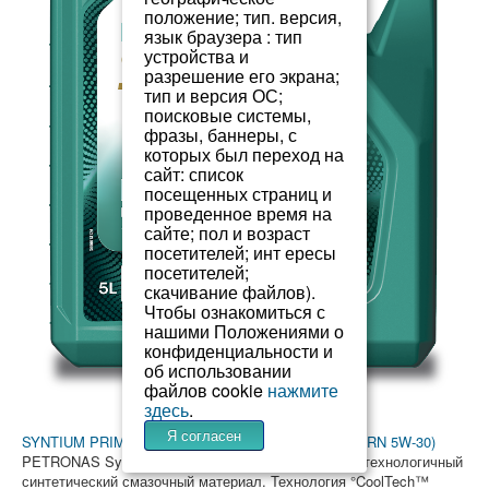
положение; тип. версия,
язык браузера : тип
устройства и
разрешение его экрана;
тип и версия ОС;
поисковые системы,
фразы, баннеры, с
которых был переход на
сайт: список
посещенных страниц и
проведенное время на
сайте; пол и возраст
посетителей; инт ересы
посетителей;
скачивание файлов).
Чтобы ознакомиться с
нашими Положениями о
конфиденциальности и
об использовании
файлов cookie
нажмите
здесь
.
Я согласен
SYNTIUM PRIME RN 5W-30 (замена SYNTIUM 5000 RN 5W-30)
PETRONAS Syntium Prime RN 5W-30 — это высокотехнологичный
синтетический смазочный материал. Технология °CoolTech™