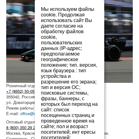
Мы используем файлы
cookie. Продолжая
использовать сайт Вы
даете согласие на
обработку файлов
cookie,
пользовательских
данных (IP-адрес;
предполагаемое
географическое
положение; тип. версия,
язык браузера : тип
устройства и
разрешение его экрана;
Розничный отдел продаж
тип и версия ОС;
+7 (8652) 50-05-20
поисковые системы,
355042, Россия, г.Ставрополь,
фразы, баннеры, с
ул. Доваторцев, 47/Б
которых был переход на
Режим работы: пн-сб с 9-00 до 18-00
сайт: список
E-mail:
office@sindikaoil.ru
посещенных страниц и
проведенное время на
Оптовый отдел продаж
сайте; пол и возраст
8 (800) 350 29 20
посетителей; инт ересы
Москва, Краснодар, Ростов-на-Дону, Пятигорск, Сочи,
посетителей;
Ставрополь, Симферополь