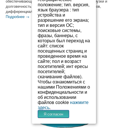
обеспечивающей оптимальные характеристики нагрузки и
положение; тип. версия,
долговечность компонентов для современных мостов,
язык браузера : тип
дифференциалов и конечных передач в теч...
устройства и
Подробнее →
разрешение его экрана;
тип и версия ОС;
поисковые системы,
фразы, баннеры, с
которых был переход на
сайт: список
посещенных страниц и
проведенное время на
сайте; пол и возраст
посетителей; инт ересы
посетителей;
скачивание файлов).
Чтобы ознакомиться с
нашими Положениями о
конфиденциальности и
об использовании
файлов cookie
нажмите
здесь
.
Я согласен