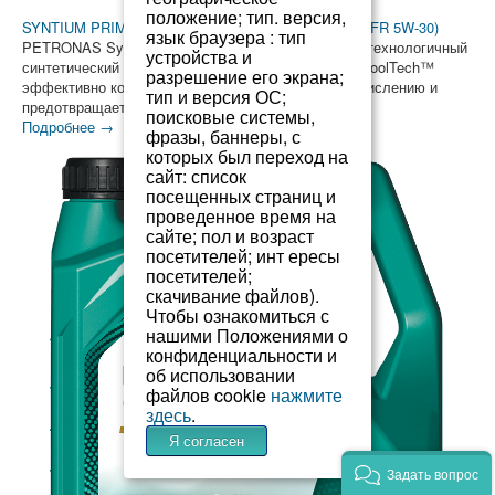
положение; тип. версия,
SYNTIUM PRIME FR 5W-30 (замена SYNTIUM 3000 FR 5W-30)
язык браузера : тип
PETRONAS Syntium Prime FR 5W-30 — это высокотехнологичный
устройства и
синтетический смазочный материал. Технология °CoolTech™
разрешение его экрана;
эффективно контролирует нагрев, противостоит окислению и
тип и версия ОС;
предотвращает деградацию масл...
поисковые системы,
Подробнее →
фразы, баннеры, с
которых был переход на
сайт: список
посещенных страниц и
проведенное время на
сайте; пол и возраст
посетителей; инт ересы
посетителей;
скачивание файлов).
Чтобы ознакомиться с
нашими Положениями о
конфиденциальности и
об использовании
файлов cookie
нажмите
здесь
.
Я согласен
Задать вопрос