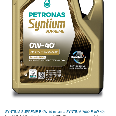
SYNTIUM SUPREME E 0W-40 (замена SYNTIUM 7000 E 0W-40)